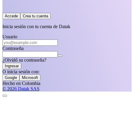
Accede
Crea tu cuenta
Inicia sesión con tu cuenta de Datak
Usuario
Contraseña
¿Olvidó su contraseña?
Ingresar
O inicia sesión con:
Google
Microsoft
Hecho en Colombia
© 2026 Datak SAS